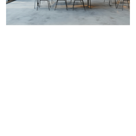
Astuces pratiques pour une présentation diaporama
réussie
Avant toute chose, maîtrisez les
fondamentaux d’une
présentation diaporama
. Les présentations
PowerPoint, créées avec le logiciel éponyme, exigent
une
mise en page
irréprochable et une organisation de
l’information qui facilite la compréhension du message.
La règle du 6×6 reste une référence : pas plus de six
puces par diapositive et six mots par puce pour éviter
la surcharge cognitive. Intégrez des
éléments visuels
tels que les couleurs et les polices avec discernement.
Une palette de couleurs cohérente et limitée contribue
à l’identité visuelle de votre présentation, tandis que