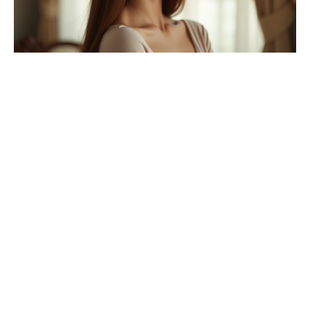
Conseils d’entretien pour une frange rideau cheveux
lissés impeccable
Pour garantir une frange rideau parfaitement lissée,
suivez les recommandations de professionnels.
Choisissez les bons produits
: utilisez un shampoing
et un après-shampoing adaptés à votre type de
cheveux. Optez pour des produits lissants pour un
effet optimal.
Séchez correctement
: utilisez une brosse ronde et
un sèche-cheveux pour lisser votre frange. Séchez-la
de haut en bas pour éviter les frisottis.