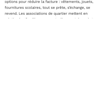
options pour réduire la facture : vêtements, jouets,
fournitures scolaires, tout se prête, s’échange, se
revend. Les associations de quartier mettent en
relation les familles pour mutualiser certains achats,
sans compromis sur la qualité ni la sécurité.
Autre levier : les
applications bancaires
offrent des
outils redoutables pour suivre le budget familial :
catégorisation des dépenses, alertes personnalisées,
suivi en temps réel. Adopter ces solutions, c’est
pouvoir ajuster rapidement ses choix au fil du mois.
Quelques gestes simples peuvent réellement faire la
différence :
Fixez un plafond de dépenses chaque semaine pour
les postes les plus sensibles.
Ne cédez pas à la tentation du renouvellement