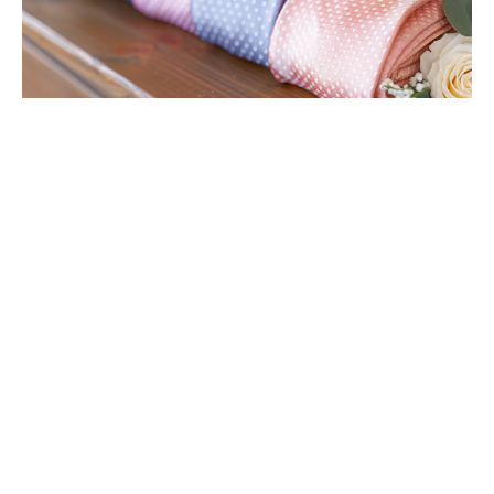
Quelles tendances pour une cravate de mariage
élégante ?
Cette année, la cravate de mariage se réinvente autour
de couleurs claires et de motifs qui apportent un
souffle nouveau sans jamais renier la tradition. Le bleu
ciel et le blanc satiné séduisent par leur discrétion
raffinée, tandis qu’un doré bien choisi insuffle une
dimension solennelle à la tenue du marié.
Les motifs jouent la carte de la subtilité : dessins fins,
jeux de texture ou petits détails à peine perceptibles