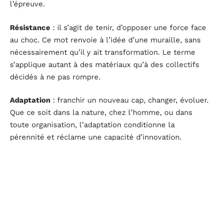
l’épreuve.
Résistance
: il s’agit de tenir, d’opposer une force face
au choc. Ce mot renvoie à l’idée d’une muraille, sans
nécessairement qu’il y ait transformation. Le terme
s’applique autant à des matériaux qu’à des collectifs
décidés à ne pas rompre.
Adaptation
: franchir un nouveau cap, changer, évoluer.
Que ce soit dans la nature, chez l’homme, ou dans
toute organisation, l’adaptation conditionne la
pérennité et réclame une capacité d’innovation.
Récupération
: revenir à un état initial, retrouver une
stabilité. Cette nuance vaut pour le corps, l’esprit, ou
même un réseau, mais occulte les transformations
apparues au passage de la crise.