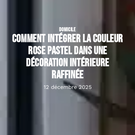
DOMICILE
Comment intégrer la couleur
rose pastel dans une
décoration intérieure
raffinée
12 décembre 2025