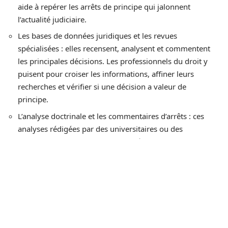
aide à repérer les arrêts de principe qui jalonnent
l’actualité judiciaire.
Les bases de données juridiques et les revues
spécialisées : elles recensent, analysent et commentent
les principales décisions. Les professionnels du droit y
puisent pour croiser les informations, affiner leurs
recherches et vérifier si une décision a valeur de
principe.
L’analyse doctrinale et les commentaires d’arrêts : ces
analyses rédigées par des universitaires ou des
praticiens mettent en relief la portée normative des
décisions et signalent souvent les arrêts de principe à
connaître.
Au quotidien, cela suppose de maintenir une veille active,
de lire avec un esprit critique et de confronter les points de
vue pour distinguer entre une solution temporaire et une