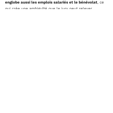
englobe aussi les emplois salariés et le bénévolat
, ce
qui crée une ambiguïté que le jury peut relever.
Termes adaptés au mémoire de stage et au travail de
recherche
Le mémoire exige un registre plus analytique. Le
vocabulaire doit refléter une démarche de recherche,
pas simplement une description d’activités.
« Terrain d’étude » est le terme le plus juste quand le
stage sert de support à une analyse. Il positionne
l’entreprise ou la structure d’accueil comme un objet
d’observation, ce qui correspond à la logique du
mémoire de master.
« Cadre d’observation » remplit une fonction similaire,
avec une nuance : il met davantage en avant la posture