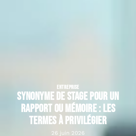
ENTREPRISE
Synonyme de stage pour un
rapport ou mémoire : les
termes à privilégier
26 juin 2026