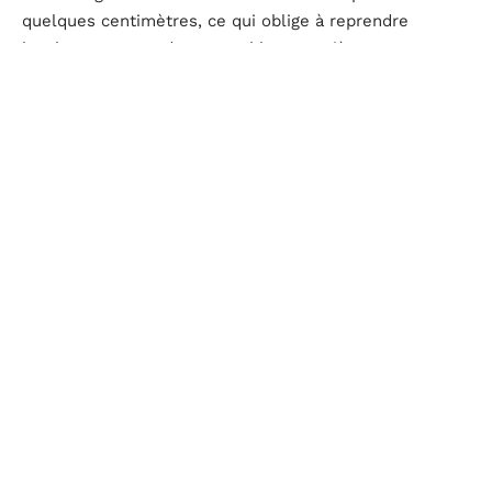
quelques centimètres, ce qui oblige à reprendre
localement. Pour des assemblages entièrement
soudés, le plat brut reste souvent préférable.
Acier S235JR : ce que la nuance implique pour le fer
plat 40 x 4