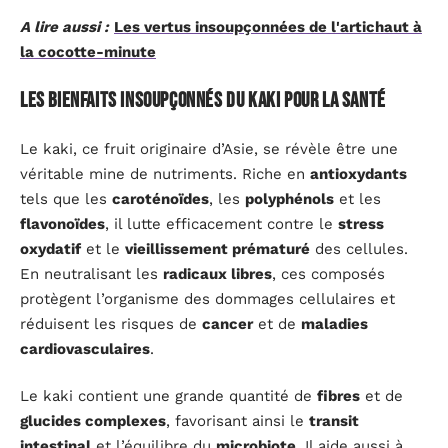
A lire aussi :
Les vertus insoupçonnées de l'artichaut à
la cocotte-minute
Les bienfaits insoupçonnés du kaki pour la santé
Le kaki, ce fruit originaire d’Asie, se révèle être une
véritable mine de nutriments. Riche en
antioxydants
tels que les
caroténoïdes
, les
polyphénols
et les
flavonoïdes
, il lutte efficacement contre le
stress
oxydatif
et le
vieillissement prématuré
des cellules.
En neutralisant les
radicaux libres
, ces composés
protègent l’organisme des dommages cellulaires et
réduisent les risques de
cancer
et de
maladies
cardiovasculaires
.
Le kaki contient une grande quantité de
fibres
et de
glucides complexes
, favorisant ainsi le
transit
intestinal
et l’équilibre du
microbiote
. Il aide aussi à